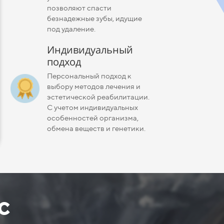
позволяют спасти
безнадежные зубы, идущие
под удаление.
Индивидуальный
подход
Записаться н
Персональный подход к
выбору методов лечения и
эстетической реабилитации.
С учетом индивидуальных
особенностей организма,
обмена веществ и генетики.
с