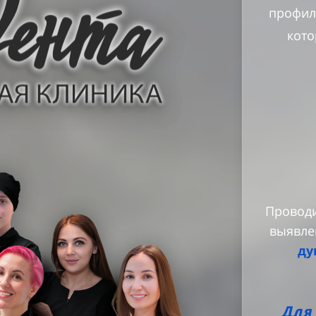
профил
кото
Провод
выявле
ду
Для