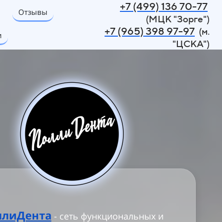
+7 (499) 136 70-77
Отзывы
(МЦК "Зорге")
+7 (965) 398 97-97
(м.
и
"ЦСКА")
ллиДента
- сеть функциональных и