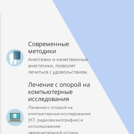
Ортопедия
Полина
Современные
Андрее
методики
Анестезии и качественные
анестетики, позволят
Стоматолог-ор
лечиться с удовольствием.
Лечение с опорой на
Стаж: 5 лет
компьютерные
Сертификаты
исследования
Лечение с опорой на
компьютерные исследования
(КТ, радиовизиография) и
использование
увеличительной оптики