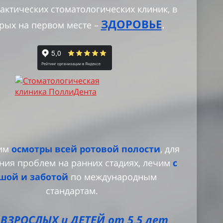
актических стоматологических клиник, в
ЗДОРОВЬЕ
.
рых на первом месте –
им
осмотры всей ротовой полости
, для
ния проблем на ранних стадиях, лечим
с
шой и заботой
по международным
стандартам.
 ВЗРОСЛЫХ и
ДЕТЕЙ от
5,5 лет